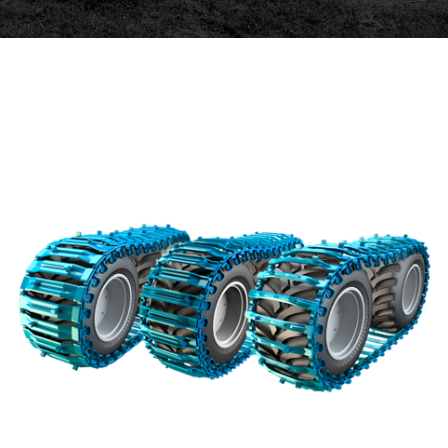
ОБ OLOFSFORS
КАРЬЕРА
НОВОСТИ
CВЯЗАТЬСЯ С OLOFSFORS
ДИЛЕРЫ
ПОИСК
RUSSIAN
ENGLISH
SWEDISH
GERMAN
FINNISH