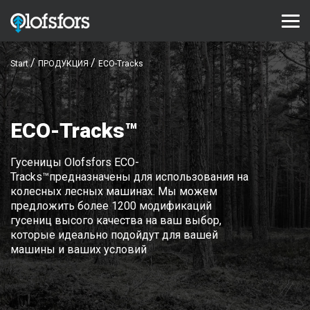
Start
ПРОДУКЦИЯ
ECO-Tracks
ПРОДУКЦИЯ
ECO-Tracks™
ECO-Tracks™
SharqEdges™
Bruxite™
Гусеницы Olofsfors ECO-
Tracks™предназначены для использования на
ПОДДЕРЖКА И СЕРВИС
колесных лесных машинах. Мы можем
предложить более 1200 модификаций
Configurator
гусениц высого качества на ваш выбор,
которые идеально подойдут для вашей
Библиотека документов
машины и ваших условий
Видео библиотека
Часто задаваемые вопросы