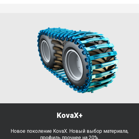
CoverX 180 - for extremely wet and
sensitive soils