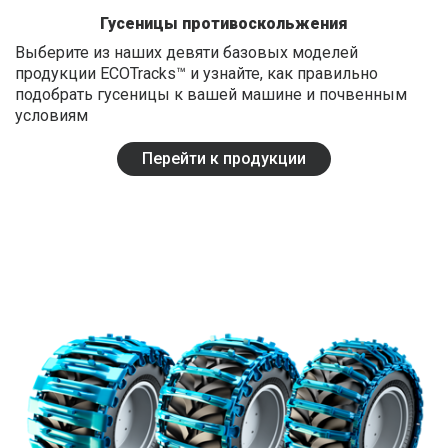
FRENCH
Гусеницы противоскольжения
RUSSIAN
Выберите из наших девяти базовых моделей
продукции ECOTracks™ и узнайте, как правильно
SPANISH
подобрать гусеницы к вашей машине и почвенным
условиям
PORTUGUESE
ESTONIAN
Перейти к продукции
NORTH AMERICA