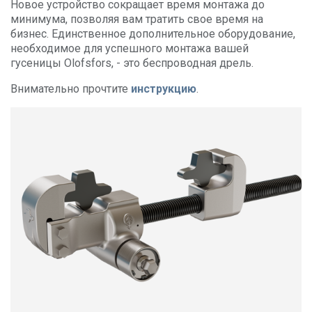
Новое устройство сокращает время монтажа до
минимума, позволяя вам тратить свое время на
ОБ OLOFSFORS
бизнес. Единственное дополнительное оборудование,
необходимое для успешного монтажа вашей
КАРЬЕРА
гусеницы Olofsfors, - это беспроводная дрель.
НОВОСТИ
Внимательно прочтите
инструкцию
.
CВЯЗАТЬСЯ С OLOFSFORS
ДИЛЕРЫ
ПОИСК
RUSSIAN
ENGLISH
SWEDISH
GERMAN
FINNISH