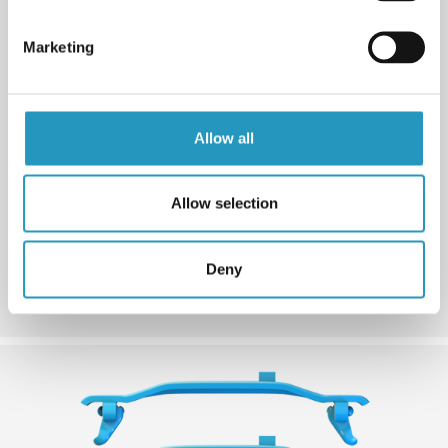
Marketing
Allow all
4. Версия
Мы предлагаем несколько версий траков: standard,
soft, narrow или wide versions. Версия soft, например,
Allow selection
защищает боковую сторону шины лучше от камней;
версия narrow лучше подходет для ограниченного
просранства, а версия wide обеспечивает
Deny
повышенную проходимость.