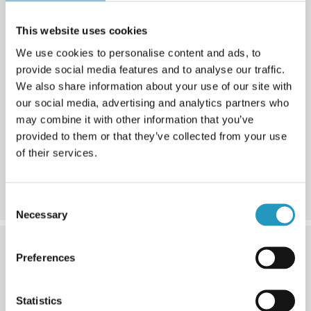
This website uses cookies
We use cookies to personalise content and ads, to
3. Системам звеньев
provide social media features and to analyse our traffic.
Выберите между 22, 26, 29, 30 мм или Max в
We also share information about your use of our site with
зависимости от габаритов машины и типа местности.
our social media, advertising and analytics partners who
Меньшая система звеньев подходит для более
may combine it with other information that you’ve
легких машин. Более крупные машины или те,
provided to them or that they’ve collected from your use
которые работают на влажной почве, требуют более
of their services.
усиленную соединительную систему. Система Max
имеет больше траков и компонентов, что снижает
износ.
Consent
Necessary
Selection
Preferences
Statistics