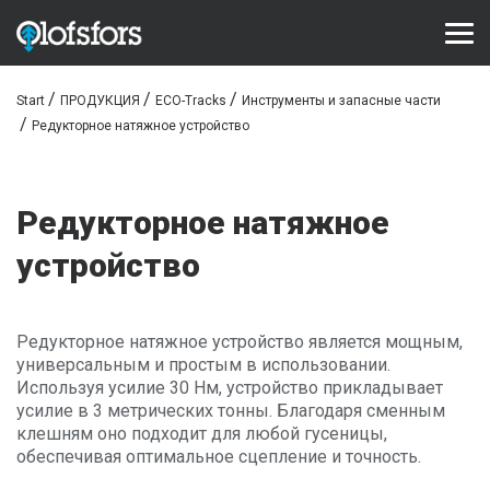
Start
ПРОДУКЦИЯ
ECO-Tracks
Инструменты и запасные части
ПРОДУКЦИЯ
Редукторное натяжное устройство
ECO-Tracks™
SharqEdges™
Редукторное натяжное
Bruxite™
устройство
ПОДДЕРЖКА И СЕРВИС
Редукторное натяжное устройство является мощным,
Configurator
универсальным и простым в использовании.
Используя усилие 30 Нм, устройство прикладывает
Библиотека документов
усилие в 3 метрических тонны. Благодаря сменным
клешням оно подходит для любой гусеницы,
Видео библиотека
обеспечивая оптимальное сцепление и точность.
Часто задаваемые вопросы